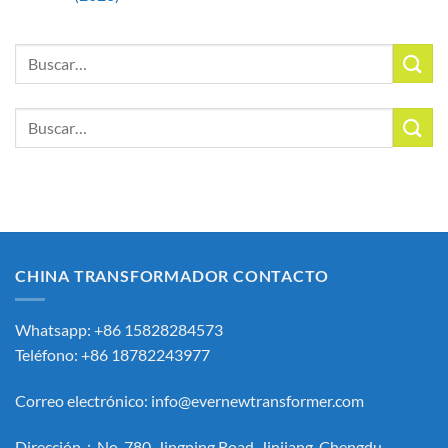
Buscar
por:
Buscar
por:
CHINA TRANSFORMADOR CONTACTO
Whatsapp: +86 15828284573
Teléfono: +86 18782243977
Correo electrónico:
info@evernewtransformer.com
Dirección：No. 780, Jingping Road, Jinjiang, Chengdu,