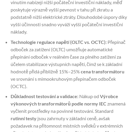
vinutím nabízejí nižší počáteční investiční náklady, měď
poskytuje výrazně vyšší pevnost v tahu při zkratu a
podstatně nižší elektrické ztráty. Dlouhodobé úspory díky
vyšší účinnosti snadno vyváží vyšší počáteční investiční
náklady.
Technologie regulace napětí (OLTC vs. OCTC):
Přepínač
odboček za zatížení (OLTC) umožňuje automatické
přepínání odboček v reálném čase za plného zatížení za
účelem stabilizace výstupních napětí, čímž se k základní
hodnotě přidá přibližně 15%–25%
cena transformátoru
ve srovnání s mimookruhovým přepínačem odboček
(OCTC).
Důkladnost testování a validace:
Nákup od
Výrobce
výkonových transformátorů podle normy IEC
znamená
vyčlenit prostředky na povinné testování. Standard
rutinní testy
jsou zahrnuty v základní ceně, avšak
požadavek na přítomnost místních svědků v extrémních