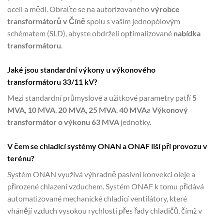
oceli a mědi. Obraťte se na autorizovaného
výrobce
transformátorů v Číně
spolu s vaším jednopólovým
schématem (SLD), abyste obdrželi optimalizované
nabídka
transformátoru
.
Jaké jsou standardní výkony u výkonového
transformátoru 33/11 kV?
Mezi standardní průmyslové a užitkové parametry patří
5
MVA
,
10 MVA
,
20 MVA
,
25 MVA
,
40 MVA
a
Výkonový
transformátor o výkonu 63 MVA
jednotky.
V čem se chladicí systémy ONAN a ONAF liší při provozu v
terénu?
Systém ONAN využívá výhradně pasivní konvekci oleje a
přirozené chlazení vzduchem. Systém ONAF k tomu přidává
automatizované mechanické chladicí ventilátory, které
vhánějí vzduch vysokou rychlostí přes řady chladičů, čímž v