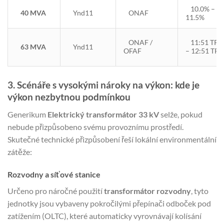
10.0% –
40 MVA
Ynd11
ONAF
11.5%
ONAF /
11:51 TP3
63 MVA
Ynd11
OFAF
– 12:51 TP3
3. Scénáře s vysokými nároky na výkon: kde je
výkon nezbytnou podmínkou
Generikum
Elektrický transformátor 33 kV
selže, pokud
nebude přizpůsobeno svému provoznímu prostředí.
Skutečné technické přizpůsobení řeší lokální environmentální
zátěže:
Rozvodny a síťové stanice
Určeno pro náročné použití
transformátor rozvodny
, tyto
jednotky jsou vybaveny pokročilými přepínači odboček pod
zatížením (OLTC), které automaticky vyrovnávají kolísání