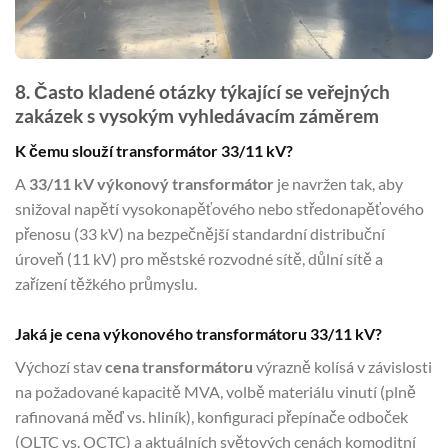
8. Často kladené otázky týkající se veřejných
zakázek s vysokým vyhledávacím záměrem
K čemu slouží transformátor 33/11 kV?
A
33/11 kV výkonový transformátor
je navržen tak, aby
snižoval napětí vysokonapěťového nebo středonapěťového
přenosu (33 kV) na bezpečnější standardní distribuční
úroveň (11 kV) pro městské rozvodné sítě, důlní sítě a
zařízení těžkého průmyslu.
Jaká je cena výkonového transformátoru 33/11 kV?
Výchozí stav
cena transformátoru
výrazně kolísá v závislosti
na požadované kapacitě MVA, volbě materiálu vinutí (plně
rafinovaná měď vs. hliník), konfiguraci přepínače odboček
(OLTC vs. OCTC) a aktuálních světových cenách komoditní