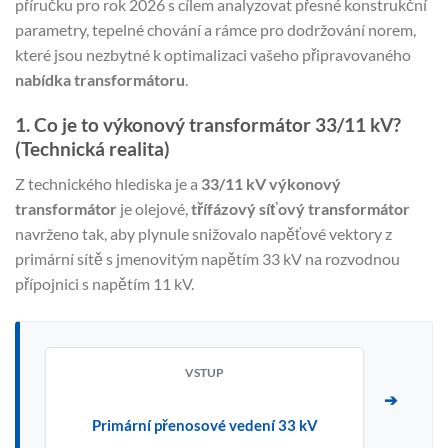
příručku pro rok 2026 s cílem analyzovat přesné konstrukční
parametry, tepelné chování a rámce pro dodržování norem,
které jsou nezbytné k optimalizaci vašeho připravovaného
nabídka transformátoru
.
1. Co je to výkonový transformátor 33/11 kV?
(Technická realita)
Z technického hlediska je a
33/11 kV výkonový
transformátor
je olejové,
třífázový síťový transformátor
navrženo tak, aby plynule snižovalo napěťové vektory z
primární sítě s jmenovitým napětím 33 kV na rozvodnou
přípojnici s napětím 11 kV.
VSTUP
➔
Primární přenosové vedení 33 kV