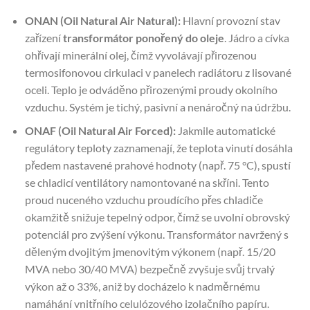
ONAN (Oil Natural Air Natural):
Hlavní provozní stav
zařízení
transformátor ponořený do oleje
. Jádro a cívka
ohřívají minerální olej, čímž vyvolávají přirozenou
termosifonovou cirkulaci v panelech radiátoru z lisované
oceli. Teplo je odváděno přirozenými proudy okolního
vzduchu. Systém je tichý, pasivní a nenáročný na údržbu.
ONAF (Oil Natural Air Forced):
Jakmile automatické
regulátory teploty zaznamenají, že teplota vinutí dosáhla
předem nastavené prahové hodnoty (např. 75 °C), spustí
se chladicí ventilátory namontované na skříni. Tento
proud nuceného vzduchu proudícího přes chladiče
okamžitě snižuje tepelný odpor, čímž se uvolní obrovský
potenciál pro zvýšení výkonu. Transformátor navržený s
děleným dvojitým jmenovitým výkonem (např. 15/20
MVA nebo 30/40 MVA) bezpečně zvyšuje svůj trvalý
výkon až o 33%, aniž by docházelo k nadměrnému
namáhání vnitřního celulózového izolačního papíru.