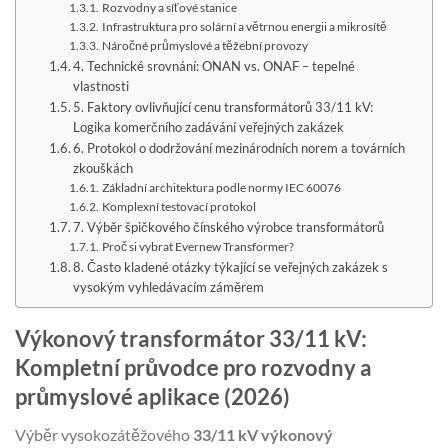
Rozvodny a síťové stanice
Infrastruktura pro solární a větrnou energii a mikrosítě
Náročné průmyslové a těžební provozy
4. Technické srovnání: ONAN vs. ONAF – tepelné
vlastnosti
5. Faktory ovlivňující cenu transformátorů 33/11 kV:
Logika komerčního zadávání veřejných zakázek
6. Protokol o dodržování mezinárodních norem a továrních
zkouškách
Základní architektura podle normy IEC 60076
Komplexní testovací protokol
7. Výběr špičkového čínského výrobce transformátorů
Proč si vybrat Evernew Transformer?
8. Často kladené otázky týkající se veřejných zakázek s
vysokým vyhledávacím záměrem
Výkonový transformátor 33/11 kV:
Kompletní průvodce pro rozvodny a
průmyslové aplikace (2026)
Výběr vysokozátěžového
33/11 kV výkonový