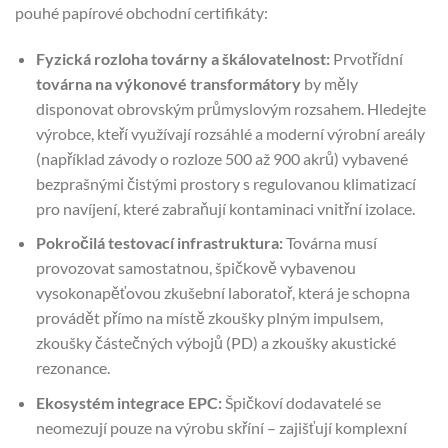
pouhé papírové obchodní certifikáty:
Fyzická rozloha továrny a škálovatelnost:
Prvotřídní
továrna na výkonové transformátory
by měly
disponovat obrovským průmyslovým rozsahem. Hledejte
výrobce, kteří využívají rozsáhlé a moderní výrobní areály
(například závody o rozloze 500 až 900 akrů) vybavené
bezprašnými čistými prostory s regulovanou klimatizací
pro navíjení, které zabraňují kontaminaci vnitřní izolace.
Pokročilá testovací infrastruktura:
Továrna musí
provozovat samostatnou, špičkově vybavenou
vysokonapěťovou zkušební laboratoř, která je schopna
provádět přímo na místě zkoušky plným impulsem,
zkoušky částečných výbojů (PD) a zkoušky akustické
rezonance.
Ekosystém integrace EPC:
Špičkoví dodavatelé se
neomezují pouze na výrobu skříní – zajišťují komplexní