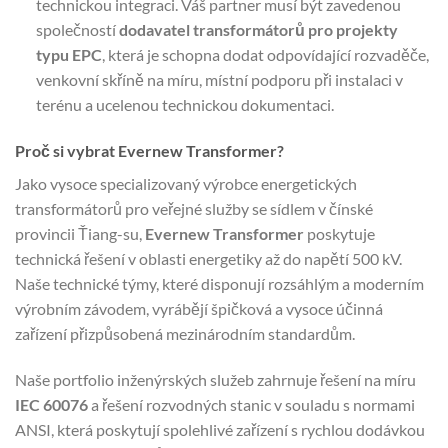
technickou integraci. Váš partner musí být zavedenou
společností
dodavatel transformátorů pro projekty
typu EPC
, která je schopna dodat odpovídající rozvaděče,
venkovní skříně na míru, místní podporu při instalaci v
terénu a ucelenou technickou dokumentaci.
Proč si vybrat Evernew Transformer?
Jako vysoce specializovaný výrobce energetických
transformátorů pro veřejné služby se sídlem v čínské
provincii Ťiang-su,
Evernew Transformer
poskytuje
technická řešení v oblasti energetiky až do napětí 500 kV.
Naše technické týmy, které disponují rozsáhlým a moderním
výrobním závodem, vyrábějí špičková a vysoce účinná
zařízení přizpůsobená mezinárodním standardům.
Naše portfolio inženýrských služeb zahrnuje řešení na míru
IEC 60076
a řešení rozvodných stanic v souladu s normami
ANSI, která poskytují spolehlivé zařízení s rychlou dodávkou