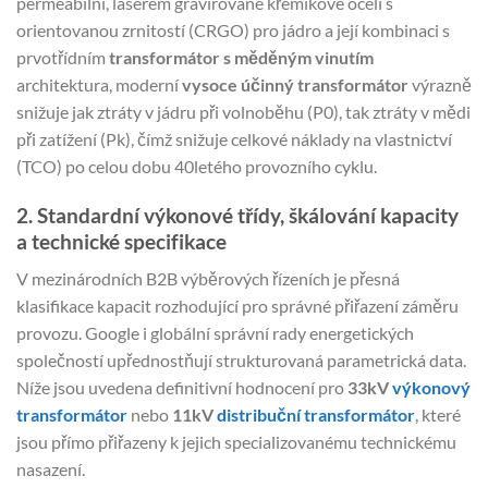
permeabilní, laserem gravírované křemíkové oceli s
orientovanou zrnitostí (CRGO) pro jádro a její kombinaci s
prvotřídním
transformátor s měděným vinutím
architektura, moderní
vysoce účinný transformátor
výrazně
snižuje jak ztráty v jádru při volnoběhu (P0), tak ztráty v mědi
při zatížení (Pk), čímž snižuje celkové náklady na vlastnictví
(TCO) po celou dobu 40letého provozního cyklu.
2. Standardní výkonové třídy, škálování kapacity
a technické specifikace
V mezinárodních B2B výběrových řízeních je přesná
klasifikace kapacit rozhodující pro správné přiřazení záměru
provozu. Google i globální správní rady energetických
společností upřednostňují strukturovaná parametrická data.
Níže jsou uvedena definitivní hodnocení pro
33kV
výkonový
transformátor
nebo
11kV
distribuční transformátor
, které
jsou přímo přiřazeny k jejich specializovanému technickému
nasazení.