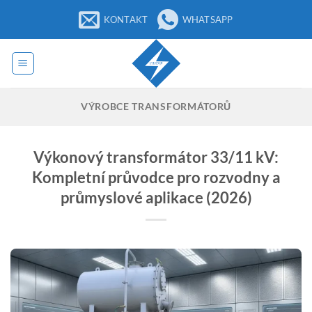
Přeskočit
KONTAKT
WHATSAPP
na
obsah
VÝROBCE TRANSFORMÁTORŮ
Výkonový transformátor 33/11 kV:
Kompletní průvodce pro rozvodny a
průmyslové aplikace (2026)