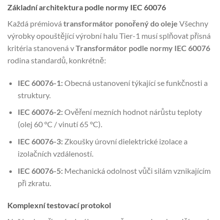
Základní architektura podle normy IEC 60076
Každá prémiová
transformátor ponořený do oleje
Všechny
výrobky opouštějící výrobní halu Tier-1 musí splňovat přísná
kritéria stanovená v
Transformátor podle normy IEC 60076
rodina standardů, konkrétně:
IEC 60076-1:
Obecná ustanovení týkající se funkčnosti a
struktury.
IEC 60076-2:
Ověření mezních hodnot nárůstu teploty
(olej 60 °C / vinutí 65 °C).
IEC 60076-3:
Zkoušky úrovní dielektrické izolace a
izolačních vzdáleností.
IEC 60076-5:
Mechanická odolnost vůči silám vznikajícím
při zkratu.
Komplexní testovací protokol