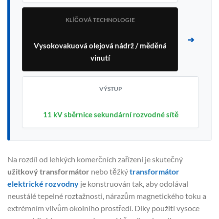
KLÍČOVÁ TECHNOLOGIE
➔
Vysokovakuová olejová nádrž / měděná
vinutí
VÝSTUP
11 kV sběrnice sekundární rozvodné sítě
Na rozdíl od lehkých komerčních zařízení je skutečný
užitkový transformátor
nebo těžký
transformátor
elektrické rozvodny
je konstruován tak, aby odolával
neustálé tepelné roztažnosti, nárazům magnetického toku a
extrémním vlivům okolního prostředí. Díky použití vysoce