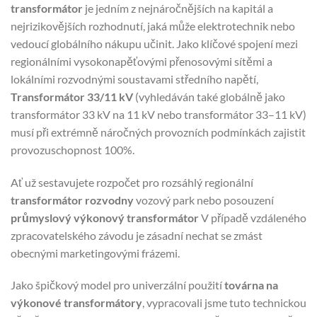
transformátor
je jedním z nejnáročnějších na kapitál a
nejrizikovějších rozhodnutí, jaká může elektrotechnik nebo
vedoucí globálního nákupu učinit. Jako klíčové spojení mezi
regionálními vysokonapěťovými přenosovými sítěmi a
lokálními rozvodnými soustavami středního napětí,
Transformátor 33/11 kV
(vyhledáván také globálně jako
transformátor 33 kV na 11 kV nebo transformátor 33–11 kV)
musí při extrémně náročných provozních podmínkách zajistit
provozuschopnost 100%.
Ať už sestavujete rozpočet pro rozsáhlý regionální
transformátor rozvodny
vozový park nebo posouzení
průmyslový výkonový transformátor
V případě vzdáleného
zpracovatelského závodu je zásadní nechat se zmást
obecnými marketingovými frázemi.
Jako špičkový model pro univerzální použití
továrna na
výkonové transformátory
, vypracovali jsme tuto technickou