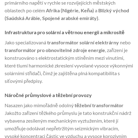
primárního napětí v rychle se rozvíjejících městských
oblastech po celém
Afrika (Nigérie, Keňa)
a
Blízký východ
(Saúdská Arábie, Spojené arabské emiráty)
.
Infrastruktura pro solární a větrnou energii a mikrosítě
Jako specializovaná
transformátor solární elektrárny
nebo
transformátor pro obnovitelné zdroje energie
, zařízení je
konstruováno s elektrostatickým stíněním mezi vinutími,
které tlumí harmonické zkreslení vyvolané vysoce výkonnými
solárními střídači, čímž je zajištěna plná kompatibilita s
síťovými předpisy.
Náročné průmyslové a těžební provozy
Nasazen jako mimořádně odolný
těžební transformátor
Jakožto zařízení těžkého průmyslu je tato konstrukční nádrž
vybavena zesíleným mechanickým vyztužením, které jí
umožňuje odolávat nepřetržitým seizmickým vibracím,
vysoké koncentraci částic ve vzduchu a vysoce korozivním