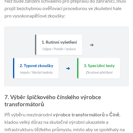
Než bude zařízení schváleno pro přepravu do zahraničí, musí
projít bezchybnou ověřovací procedurou ve zkušební hale
pro vysokonapěťové zkoušky:
1. Rutinní vyšetření
➔
Odpor / Poměr / Izolace
2. Typové zkoušky
3. Speciální testy
➔
Impuls / Nárůst teploty
Zkratové přetížení
7. Výběr špičkového čínského výrobce
transformátorů
Při výběru mezinárodní
výrobce transformátorů v Číně
,
kladou velký důraz na skutečné výrobní ukazatele a
infrastrukturu těžkého průmyslu, místo aby se spoléhaly na