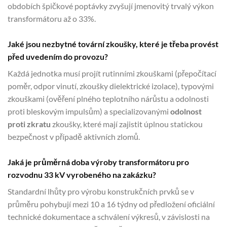
obdobích špičkové poptávky zvyšují jmenovitý trvalý výkon
transformátoru až o 33%.
Jaké jsou nezbytné tovární zkoušky, které je třeba provést
před uvedením do provozu?
Každá jednotka musí projít rutinními zkouškami (přepočítací
poměr, odpor vinutí, zkoušky dielektrické izolace), typovými
zkouškami (ověření plného teplotního nárůstu a odolnosti
proti bleskovým impulsům) a specializovanými
odolnost
proti zkratu
zkoušky, které mají zajistit úplnou statickou
bezpečnost v případě aktivních zlomů.
Jaká je průměrná doba výroby transformátoru pro
rozvodnu 33 kV vyrobeného na zakázku?
Standardní lhůty pro výrobu konstrukčních prvků se v
průměru pohybují mezi 10 a 16 týdny od předložení oficiální
technické dokumentace a schválení výkresů, v závislosti na