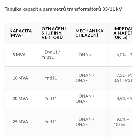
Tabulka kapacit a parametrů transformátorů 33/11 kV
OZNAČENÍ
IMPEDAN
KAPACITA
MECHANIKA
SKUPINY
A NAPĚTÍ
(MVA)
CHLAZENÍ
VEKTORŮ
(UK %)
Dyn11 /
5 MVA
ONAN
6,0% – 7,
Ynd11
ONAN /
7,51 TP3T
10 MVA
Ynd11
ONAF
8,51 TP3T
ONAN /
20 MVA
Ynd11
8,5% – 9,
ONAF
ONAN /
9.0% –
25 MVA
Ynd11
ONAF
10.0%