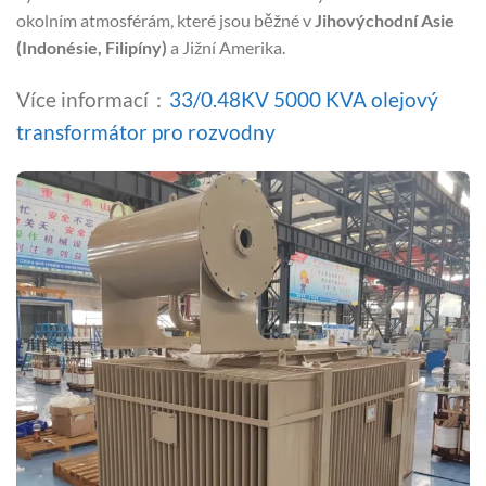
okolním atmosférám, které jsou běžné v
Jihovýchodní Asie
(Indonésie, Filipíny)
a Jižní Amerika.
Více informací：
33/0.48KV 5000 KVA olejový
transformátor pro rozvodny