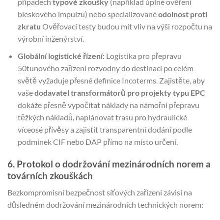
případech
typové zkoušky
(například úplné ověření
bleskového impulzu) nebo specializované
odolnost proti
zkratu
Ověřovací testy budou mít vliv na výši rozpočtu na
výrobní inženýrství.
Globální logistické řízení:
Logistika pro přepravu
50tunového zařízení rozvodny do destinací po celém
světě vyžaduje přesné definice Incoterms. Zajistěte, aby
vaše
dodavatel transformátorů pro projekty typu EPC
dokáže přesně vypočítat náklady na námořní přepravu
těžkých nákladů, naplánovat trasu pro hydraulické
víceosé přívěsy a zajistit transparentní dodání podle
podmínek CIF nebo DAP přímo na místo určení.
6. Protokol o dodržování mezinárodních norem a
továrních zkouškách
Bezkompromisní bezpečnost síťových zařízení závisí na
důsledném dodržování mezinárodních technických norem: