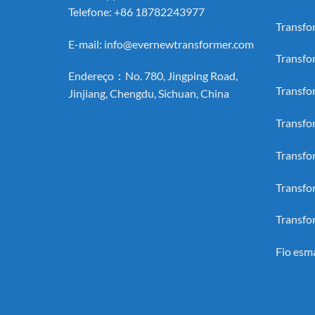
Telefone: +86 18782243977
Transfo
E-mail:
info@evernewtransformer.com
Transfo
Endereço：No. 780, Jingping Road,
Transfo
Jinjiang, Chengdu, Sichuan, China
Transfo
Transfo
Transfo
Transfo
Fio esm