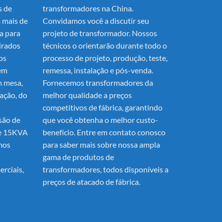
s de
transformadores na China.
 mais de
Convidamos você a discutir seu
a para
projeto de transformador. Nossos
irados
técnicos o orientarão durante todo o
os
processo de projeto, produção, teste,
uem
remessa, instalação e pós-venda.
 mesa,
Fornecemos transformadores da
ação, do
melhor qualidade a preços
competitivos de fábrica, garantindo
nsão de
que você obtenha o melhor custo-
de 15KVA
benefício. Entre em contato conosco
mos
para saber mais sobre nossa ampla
gama de produtos de
erciais,
transformadores, todos disponíveis a
preços de atacado de fábrica.