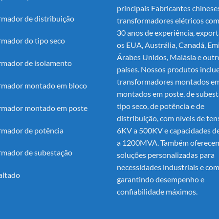
principais
Fabricantes chinese
rmador de distribuição
transformadores elétricos
com
30 anos de experiência, export
rmador do tipo seco
os EUA, Austrália, Canadá, Em
Árabes Unidos, Malásia e outr
rmador de isolamento
países. Nossos produtos incl
transformadores montados em
rmador montado em bloco
montados em poste, de subest
tipo seco, de potência e de
rmador montado em poste
distribuição, com níveis de te
rmador de potência
6KV a 500KV e capacidades 
a 1200MVA. Também oferece
rmador de subestação
soluções personalizadas para
necessidades industriais e com
altado
garantindo desempenho e
confiabilidade máximos.