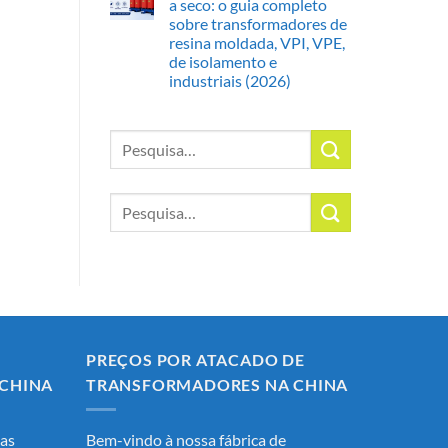
a seco: o guia completo
sobre transformadores de
resina moldada, VPI, VPE,
de isolamento e
industriais (2026)
Pesquisar
por:
Pesquisar
por:
PREÇOS POR ATACADO DE
CHINA
TRANSFORMADORES NA CHINA
das
Bem-vindo à nossa fábrica de