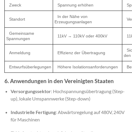
Zweck
Spannung erhöhen
Sp
In der Nähe von
Standort
Ve
Erzeugungsanlagen
Gemeinsame
11kV → 110kV oder 400kV
11
Spannungen
Si
Anmeldung
Effizienz der Übertragung
den
Entwurfsüberlegungen
Höhere Isolationsanforderungen
Be
6. Anwendungen in den Vereinigten Staaten
Versorgungssektor
: Hochspannungsübertragung (Step-
up), lokale Umspannwerke (Step-down)
Industrielle Fertigung
: Abwärtsregelung auf 480V, 240V
für Maschinen