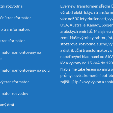
tní rozvodna
Evernew Transformer, přední
Č
výrobci elektrických transfor
uční transformátor
více než 30 lety zkušeností, vy
USA, Austrálie, Kanady, Spoje
yp transformátoru
arabských emirátů, Malajsie a 
zemí. Naše výrobky zahrnují st
í transformátor
stožárové, rozvodné, suché, v
a distribuční transformátory s
rmátor namontovaný na
napěťovými hladinami od 6 kV
e
kV a výkony od 15 kVA do 12
Nabízíme také řešení na míru 
rmátor namontovaný na pólu
průmyslové a komerční potřeby
ý transformátor
zajišťují špičkový výkon a spol
rmátor rozvodny
aný drát