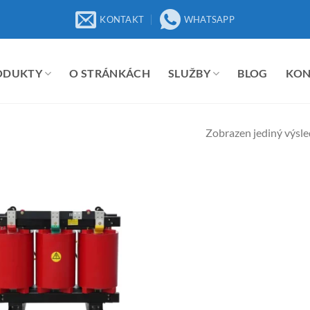
KONTAKT
WHATSAPP
ODUKTY
O STRÁNKÁCH
SLUŽBY
BLOG
KO
Zobrazen jediný výsl