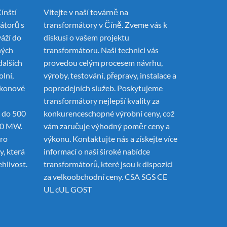
ínští
Vítejte v naší továrně na
mátorů
s
transformátory v Číně. Zveme vás k
váží do
diskusi o vašem projektu
ných
transformátoru. Naši technici vás
dalších
provedou celým procesem návrhu,
olní,
výroby, testování, přepravy, instalace a
ýkonové
poprodejních služeb. Poskytujeme
transformátory nejlepší kvality za
 do 500
konkurenceschopné výrobní ceny, což
00 MW.
vám zaručuje výhodný poměr ceny a
pro
výkonu. Kontaktujte nás a získejte více
, která
informací o naší široké nabídce
ehlivost.
transformátorů, které jsou k dispozici
za velkoobchodní ceny. CSA SGS CE
UL cUL GOST