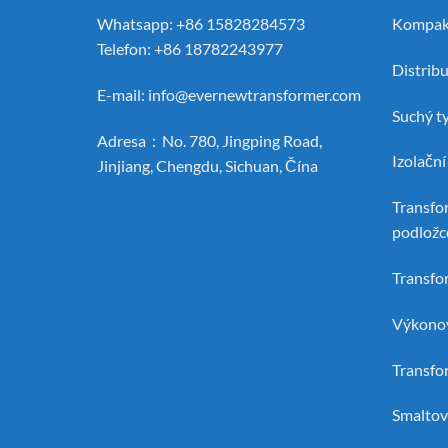
Whatsapp: +86 15828284573
Kompak
Telefon: +86 18782243977
Distrib
E-mail:
info@evernewtransformer.com
Suchý t
Adresa：No. 780, Jingping Road,
Izolačn
Jinjiang, Chengdu, Sichuan, Čína
Transfo
podložc
Transfo
Výkonov
Transfo
Smaltov