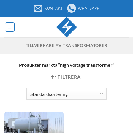
Hoppa
KONTAKT
WHATSAPP
till
innehåll
TILLVERKARE AV TRANSFORMATORER
Produkter märkta ”high voltage transformer”
FILTRERA