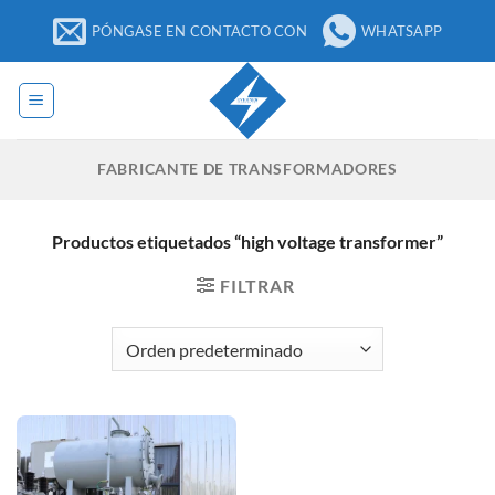
Ir
PÓNGASE EN CONTACTO CON
WHATSAPP
al
contenido
FABRICANTE DE TRANSFORMADORES
Productos etiquetados “high voltage transformer”
FILTRAR