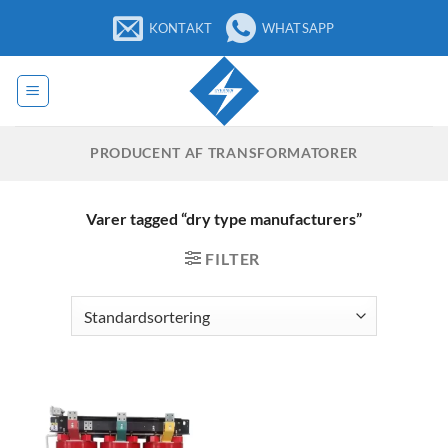
Fortsæt
KONTAKT
WHATSAPP
til
indhold
PRODUCENT AF TRANSFORMATORER
Varer tagged “dry type manufacturers”
FILTER