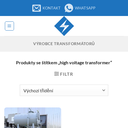
Přeskočit
KONTAKT
WHATSAPP
na
obsah
VÝROBCE TRANSFORMÁTORŮ
Produkty se štítkem „high voltage transformer“
FILTR